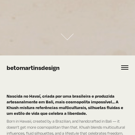
betomartinsdesign
Nascida no Havaí, criada por uma brasileira e produzida
artesanalmente em Bali, mais cosmopolita impossível... A
Khush mistura referências multiculturais, silhuetas fluidas e
um estilo de vida que celebra a liberdade.
Born in Hawaii, created by a Brazilian, and handcrafted in Bali — it
doesn’t get more cosmopolitan than that. Khush blends multicultural
influences, fluid silhouettes, and a lifestyle that celebrates freedom.