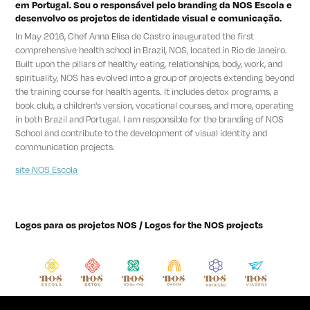
em Portugal. Sou o responsável pelo branding da NOS Escola e
desenvolvo os projetos de identidade visual e comunicação.
In May 2016, Chef Anna Elisa de Castro inaugurated the first
comprehensive health school in Brazil, NOS, located in Rio de Janeiro.
Built upon the pillars of healthy eating, relationships, body, work, and
spirituality, NOS has evolved into a group of projects extending beyond
the training course for health agents. It includes detox programs, a
book club, a children's version, vocational courses, and more, operating
in both Brazil and Portugal. I am responsible for the branding of NOS
School and contribute to the development of visual identity and
communication projects.
site NOS Escola
Logos para os projetos NOS / Logos for the NOS projects